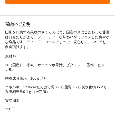
商品の説明
山形を代表する果物のさくらんぼと、国産の米にこだわった甘酒
は口当たりがよく、フルーティーな味わいがミックスした爽やか
な逸品です。※ノンアルコールですので、安心して、いつでもご
飲食頂けます。
原材料
米（国産）、米糀、サクランボ果汁、ビタミンC、香料、ビタミ
ンB1
栄養成分表示 100ｇ当り
エネルギー171kcal/たんぱく質3.7ｇ/脂質0.6ｇ/炭水化物36.2ｇ/
食塩相当量0.1ｇ（推定値）
賞味期限
120日